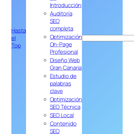
Introducción
Auditoría
SEO
completa
Hasta
Optimización
el
Buscar
On-Page
Top
Profesional
Diseño Web
Gran Canaria
Estudio de
palabras
clave
Optimización
SEO Técnica
SEO Local
Contenido
SEO