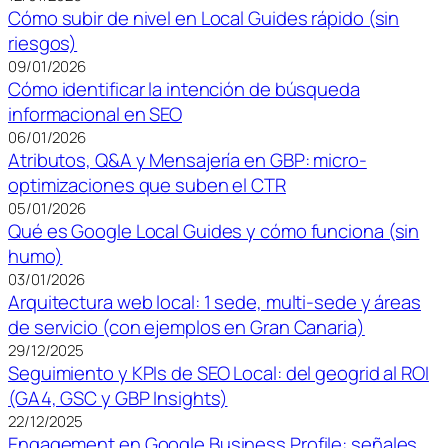
Cómo subir de nivel en Local Guides rápido (sin
riesgos)
09/01/2026
Cómo identificar la intención de búsqueda
informacional en SEO
06/01/2026
Atributos, Q&A y Mensajería en GBP: micro-
optimizaciones que suben el CTR
05/01/2026
Qué es Google Local Guides y cómo funciona (sin
humo)
03/01/2026
Arquitectura web local: 1 sede, multi-sede y áreas
de servicio (con ejemplos en Gran Canaria)
29/12/2025
Seguimiento y KPIs de SEO Local: del geogrid al ROI
(GA4, GSC y GBP Insights)
22/12/2025
Engagement en Google Business Profile: señales