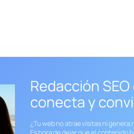
Redacción SEO 
conecta y convi
¿Tu web no atrae visitas ni genera 
Es hora de dejar que el contenido h