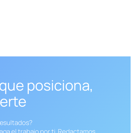
que posiciona,
erte
resultados?
aga el trabajo por ti. Redactamos