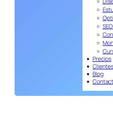
Dis
Estu
Opt
SEO
Con
Mon
Cur
Precios
Cliente
Blog
Contac