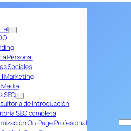
ital
DO
nding
ca Personal
es Sociales
il Marketing
d Media
os SEO
sultoría de Introducción
itoría SEO completa
imización On-Page Profesional
Bus