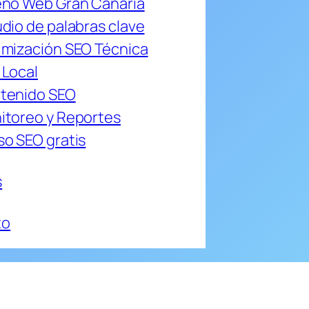
eño Web Gran Canaria
dio de palabras clave
imización SEO Técnica
 Local
tenido SEO
itoreo y Reportes
so SEO gratis
s
to