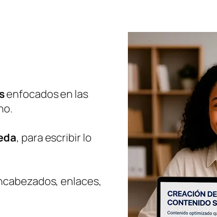
s
enfocados en las
ho.
ueda
, para escribir lo
encabezados, enlaces,