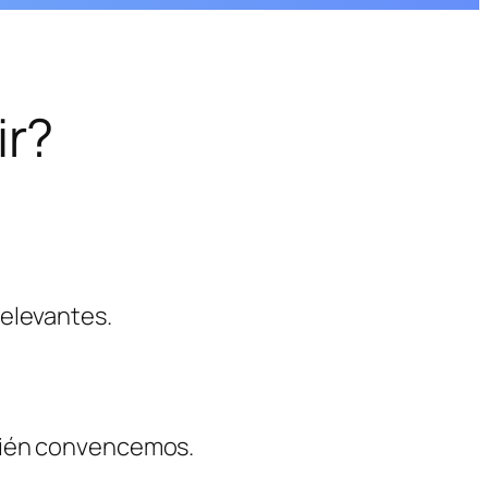
r?
relevantes.
bién convencemos.