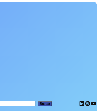
LinkedIn
Spotify
YouTub
car
Buscar