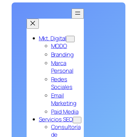
Saltar
al
contenido
Mkt. Digital
MODO
Branding
Marca
Personal
Redes
Sociales
Email
Marketing
Paid Media
Servicios SEO
Consultoría
de