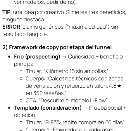
ver modelos, pedir demo).
TIP
: una idea por creativo. Si metes tres beneficios,
ninguno destaca.
ERROR
: claims genéricos (“máxima calidad”) sin
resultado tangible.
2) Framework de copy por etapa del funnel
Frío (prospecting)
→
Curiosidad + beneficio
principal
Titular: “Kilómetro 15 sin ampollas.”
Cuerpo: “Calcetines técnicos con zonas
de ventilación y refuerzo en talón. 4,8★
en 350 reseñas.”
CTA: “Descubre el modelo L-Flow”.
Templado (consideración)
→
Prueba social +
objeción
Titular: “El 83% repite compra en 60 días”.
Cuerpo: “L-Flow reduce rozaduras en