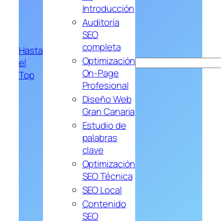
Introducción
Auditoría
SEO
completa
Hasta
Optimización
el
Buscar
On-Page
Top
Profesional
Diseño Web
Gran Canaria
Estudio de
palabras
clave
Optimización
SEO Técnica
SEO Local
Contenido
SEO