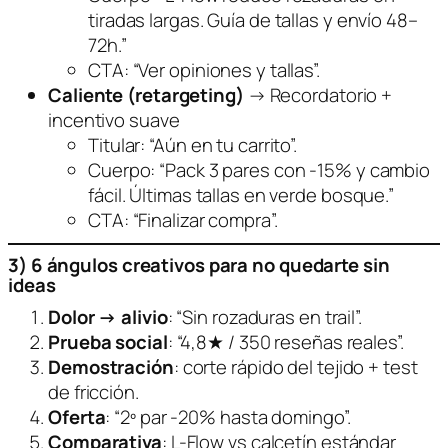
tiradas largas. Guía de tallas y envío 48–
72h.”
CTA: “Ver opiniones y tallas”.
Caliente (retargeting)
→
Recordatorio +
incentivo suave
Titular: “Aún en tu carrito”.
Cuerpo: “Pack 3 pares con -15% y cambio
fácil. Últimas tallas en verde bosque.”
CTA: “Finalizar compra”.
3) 6 ángulos creativos para no quedarte sin
ideas
Dolor → alivio
: “Sin rozaduras en trail”.
Prueba social
: “4,8★ / 350 reseñas reales”.
Demostración
: corte rápido del tejido + test
de fricción.
Oferta
: “2º par -20% hasta domingo”.
Comparativa
: L-Flow vs calcetín estándar