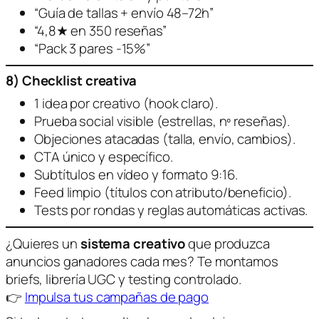
“Guía de tallas + envío 48–72h”
“4,8★ en 350 reseñas”
“Pack 3 pares -15%”
8) Checklist creativa
1 idea por creativo (hook claro).
Prueba social visible (estrellas, nº reseñas).
Objeciones atacadas (talla, envío, cambios).
CTA único y específico.
Subtítulos en vídeo y formato 9:16.
Feed limpio (títulos con atributo/beneficio).
Tests por rondas y reglas automáticas activas.
¿Quieres un
sistema creativo
que produzca
anuncios ganadores cada mes? Te montamos
briefs, librería UGC y testing controlado.
👉
Impulsa tus campañas de pago