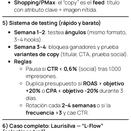
Shopping/PMax
: el “copy” es el
feed
: título
con atributo clave + imagen nítida.
5) Sistema de testing (rápido y barato)
Semana 1–2
: testea
ángulos
(mismo formato,
3–4 hooks).
Semana 3–4
: bloquea ganadores y prueba
variantes de copy
(titular, CTA, prueba social).
Reglas
:
Pausa si
CTR < 0,6%
(social) tras 1.000
impresiones.
Duplica presupuesto si
ROAS > objetivo
+20%
o
CPA < objetivo -20%
durante 3
días.
Rotación cada
2–4 semanas
o si la
frecuencia >3
y cae CTR.
6) Caso completo: Laurisilva — “L-Flow”