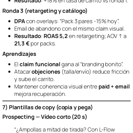
Resultado
: +18% en tasa de carrito vs ronda 1.
Ronda 3 (retargeting y catálogo)
DPA
con overlays: “Pack 3 pares -15% hoy”.
Email de abandono con el mismo claim visual.
Resultado
:
ROAS 5,2
en retargeting; AOV ↑ a
21,3 €
por packs.
Aprendizajes
El
claim funcional
gana al “branding bonito”.
Atacar
objeciones
(talla/envío) reduce fricción
y sube el carrito.
Mantener coherencia visual entre
paid + email
mejora recuperación.
7) Plantillas de copy (copia y pega)
Prospecting — Vídeo corto (20 s)
“¿Ampollas a mitad de tirada? Con L-Flow