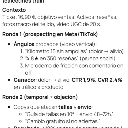
(calcetines trail)
Contexto
Ticket 16,90 €, objetivo ventas. Activos: reseñas,
fotos macro del tejido, vídeo UGC de 20 s.
Ronda 1 (prospecting en Meta/TikTok)
Ángulos
probados (vídeo vertical):
“Kilómetro 15 sin ampollas” (dolor → alivio).
“4,8★ en 350 reseñas” (prueba social).
Microdemo de fricción con comentario en
off.
Ganador
: dolor → alivio.
CTR 1,9%
,
CVR 2,4%
en tráfico a producto.
Ronda 2 (temporal + objeción)
Copys que atacan
tallas
y
envío
:
“Guía de tallas en 10″ + envío 48–72h.”
“Cambio gratuito si no aciertas.”