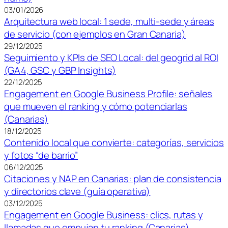
03/01/2026
Arquitectura web local: 1 sede, multi-sede y áreas
de servicio (con ejemplos en Gran Canaria)
29/12/2025
Seguimiento y KPIs de SEO Local: del geogrid al ROI
(GA4, GSC y GBP Insights)
22/12/2025
Engagement en Google Business Profile: señales
que mueven el ranking y cómo potenciarlas
(Canarias)
18/12/2025
Contenido local que convierte: categorías, servicios
y fotos “de barrio”
06/12/2025
Citaciones y NAP en Canarias: plan de consistencia
y directorios clave (guía operativa)
03/12/2025
Engagement en Google Business: clics, rutas y
llamadas que empujan tu ranking (Canarias)