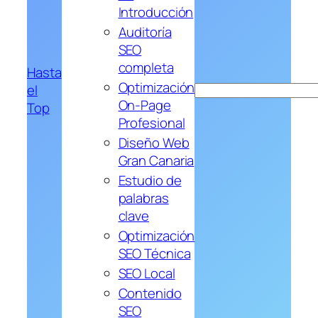
Introducción
Auditoría
SEO
completa
Hasta
Optimización
el
Buscar
On-Page
Top
Profesional
Diseño Web
Gran Canaria
Estudio de
palabras
clave
Optimización
SEO Técnica
SEO Local
Contenido
SEO