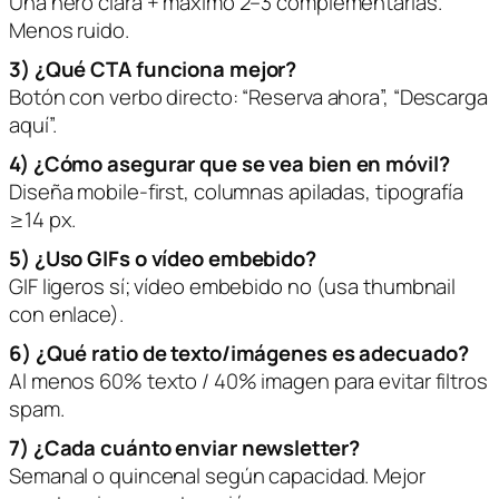
Una hero clara + máximo 2–3 complementarias.
Menos ruido.
3) ¿Qué CTA funciona mejor?
Botón con verbo directo: “Reserva ahora”, “Descarga
aquí”.
4) ¿Cómo asegurar que se vea bien en móvil?
Diseña mobile-first, columnas apiladas, tipografía
≥14 px.
5) ¿Uso GIFs o vídeo embebido?
GIF ligeros sí; vídeo embebido no (usa thumbnail
con enlace).
6) ¿Qué ratio de texto/imágenes es adecuado?
Al menos 60% texto / 40% imagen para evitar filtros
spam.
7) ¿Cada cuánto enviar newsletter?
Semanal o quincenal según capacidad. Mejor