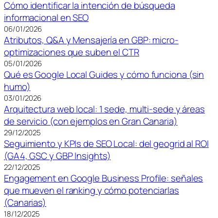
Cómo identificar la intención de búsqueda
informacional en SEO
06/01/2026
Atributos, Q&A y Mensajería en GBP: micro-
optimizaciones que suben el CTR
05/01/2026
Qué es Google Local Guides y cómo funciona (sin
humo)
03/01/2026
Arquitectura web local: 1 sede, multi-sede y áreas
de servicio (con ejemplos en Gran Canaria)
29/12/2025
Seguimiento y KPIs de SEO Local: del geogrid al ROI
(GA4, GSC y GBP Insights)
22/12/2025
Engagement en Google Business Profile: señales
que mueven el ranking y cómo potenciarlas
(Canarias)
18/12/2025