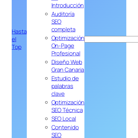
Introducción
Auditoría
SEO
completa
Hasta
Optimización
el
Buscar
On-Page
Top
Profesional
Diseño Web
Gran Canaria
Estudio de
palabras
clave
Optimización
SEO Técnica
SEO Local
Contenido
SEO