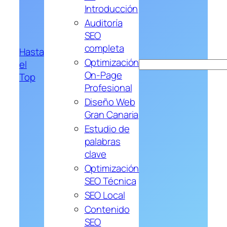
Introducción
Auditoría
SEO
completa
Hasta
Optimización
el
Buscar
On-Page
Top
Profesional
Diseño Web
Gran Canaria
Estudio de
palabras
clave
Optimización
SEO Técnica
SEO Local
Contenido
SEO