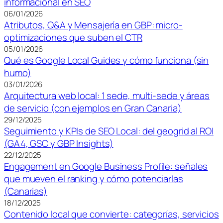
informacional en SEO
06/01/2026
Atributos, Q&A y Mensajería en GBP: micro-
optimizaciones que suben el CTR
05/01/2026
Qué es Google Local Guides y cómo funciona (sin
humo)
03/01/2026
Arquitectura web local: 1 sede, multi-sede y áreas
de servicio (con ejemplos en Gran Canaria)
29/12/2025
Seguimiento y KPIs de SEO Local: del geogrid al ROI
(GA4, GSC y GBP Insights)
22/12/2025
Engagement en Google Business Profile: señales
que mueven el ranking y cómo potenciarlas
(Canarias)
18/12/2025
Contenido local que convierte: categorías, servicios