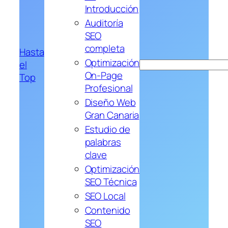
Introducción
Auditoría
SEO
completa
Hasta
Optimización
el
Buscar
On-Page
Top
Profesional
Diseño Web
Gran Canaria
Estudio de
palabras
clave
Optimización
SEO Técnica
SEO Local
Contenido
SEO