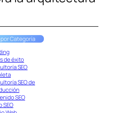
 por Categoría
ding
s de éxito
ultoría SEO
leta
ultoría SEO de
oducción
enido SEO
o SEO
ño Web