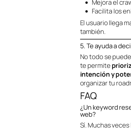
Mejora el cra
Facilita los e
El usuario llega m
también.
5. Te ayuda a dec
No todo se puede 
te permite
priori
intención y pote
organizar tu roa
FAQ
¿Un keyword rese
web?
Sí. Muchas veces 