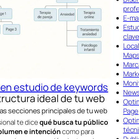
prof
E-ma
Estud
clav
Loca
Map
Marc
Marke
Moni
en estudio de keywords
New
tructura ideal de tu web
Opti
 las secciones principales de tu web
Page
Opti
ional te dice
qué busca tu público
técn
olumen e intención
como para