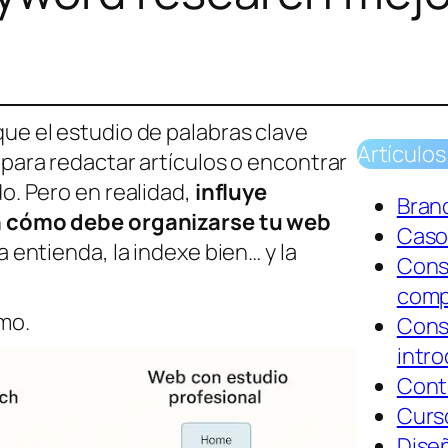
ue el estudio de palabras clave
Artículos
para redactar artículos o encontrar
o. Pero en realidad,
influye
Bran
 cómo debe organizarse tu web
Caso
 entienda, la indexe bien… y la
Cons
comp
mo.
Cons
intr
Cont
Curs
Dise