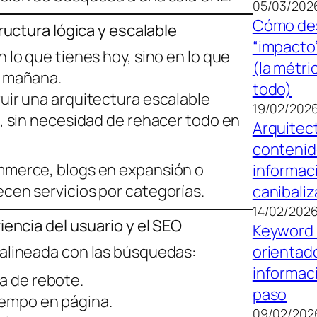
05/03/202
Cómo des
tructura lógica y escalable
“impacto
 lo que tienes hoy, sino en lo que
(la métri
r mañana.
todo)
uir una arquitectura escalable
19/02/202
o, sin necesidad de rehacer todo en
Arquitec
contenid
mmerce, blogs en expansión o
informaci
cen servicios por categorías.
canibaliz
14/02/202
iencia del usuario y el SEO
Keyword 
 alineada con las búsquedas:
orientad
informac
a de rebote.
paso
iempo en página.
09/02/202