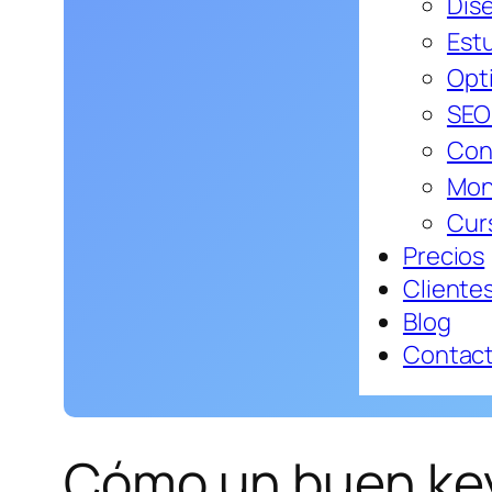
Dis
Estu
Opt
SEO
Con
Mon
Cur
Precios
Cliente
Blog
Contac
Cómo un buen key