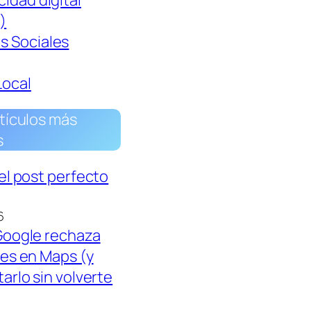
cidad digital
)
s Sociales
Local
tículos más
s
el post perfecto
6
Google rechaza
tes en Maps (y
arlo sin volverte