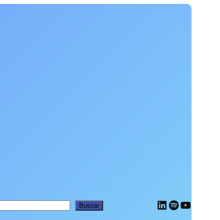
LinkedIn
Spotify
YouTub
car
Buscar