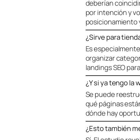
deberían coincidi
por intención y v
posicionamiento 
¿Sirve para tienda
Es especialmente
organizar categorí
landings SEO par
¿Y si ya tengo l
Se puede reestru
qué páginas están
dónde hay oportun
¿Esto también me