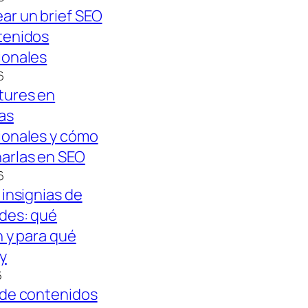
ar un brief SEO
tenidos
ionales
6
tures en
as
ionales y cómo
arlas en SEO
6
 insignias de
ides: qué
n y para qué
y
6
 de contenidos