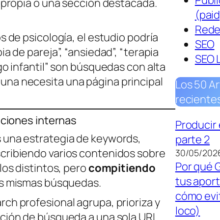
Publi
L propia o una sección destacada.
(paid
Rede
s de psicología, el estudio podría
SEO
ia de pareja”, “ansiedad”, “terapia
SEO 
go infantil” son búsquedas con alta
na necesita una página principal
Los 50 Ar
reciente
zaciones internas
Producir 
 una estrategia de keywords,
parte 2
cribiendo varios contenidos sobre
30/05/202
Por qué 
los distintos, pero
compitiendo
tus apor
as mismas búsquedas.
cómo evit
ch profesional agrupa, prioriza y
loco)
ción de búsqueda a una sola URL.