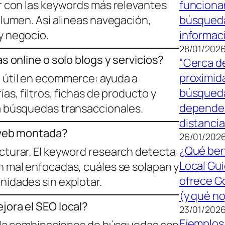
r con las keywords más relevantes
funciona
olumen. Así alineas navegación,
búsqued
y negocio.
informac
28/01/202
s online o solo blogs y servicios?
“Cerca de
proximid
 útil en ecommerce: ayuda a
búsqueda
as, filtros, fichas de producto y
depender
a búsquedas transaccionales.
distancia
a web montada?
26/01/202
¿Qué ben
cturar. El keyword research detecta
Local Gu
 mal enfocadas, cuáles se solapan y
ofrece G
idades sin explotar.
(y qué no
jora el SEO local?
23/01/202
Ejemplos