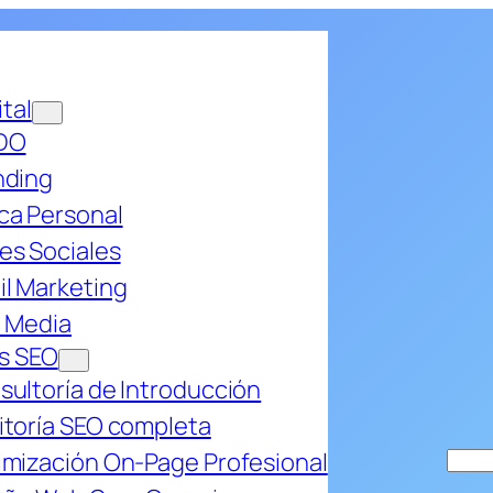
ital
DO
nding
ca Personal
es Sociales
il Marketing
d Media
os SEO
sultoría de Introducción
itoría SEO completa
imización On-Page Profesional
Bus