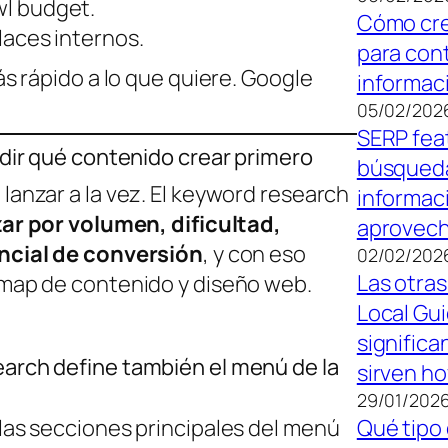
wl budget.
Cómo cre
nlaces internos.
para con
ás rápido a lo que quiere. Google
informac
05/02/202
SERP fea
idir qué contenido crear primero
búsqued
lanzar a la vez. El keyword research
informac
zar por volumen, dificultad,
aprovech
ncial de conversión
, y con eso
02/02/202
Las otras
dmap de contenido y diseño web.
Local Gu
significa
arch define también el menú de la
sirven ho
29/01/202
las secciones principales del menú
Qué tipo