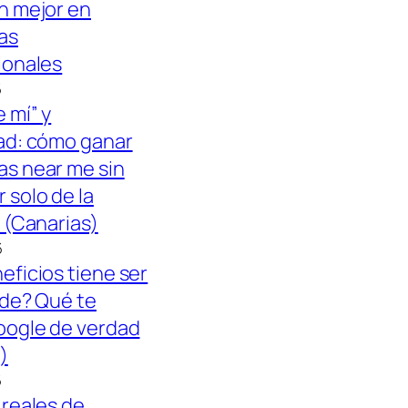
n mejor en
as
ionales
6
 mí” y
ad: cómo ganar
s near me sin
 solo de la
 (Canarias)
6
eficios tiene ser
ide? Qué te
oogle de verdad
)
6
 reales de