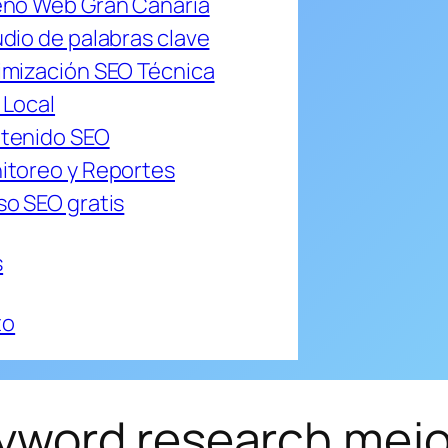
eño Web Gran Canaria
dio de palabras clave
imización SEO Técnica
 Local
tenido SEO
itoreo y Reportes
so SEO gratis
s
to
word research mejor