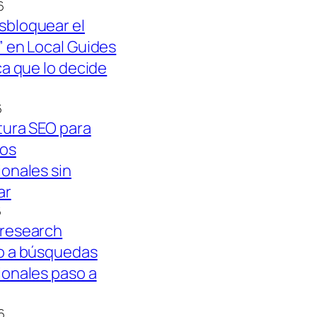
6
bloquear el
” en Local Guides
ca que lo decide
6
tura SEO para
os
onales sin
ar
6
research
o a búsquedas
ionales paso a
6