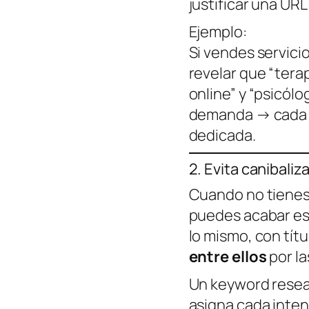
justificar una UR
Ejemplo:
Si vendes servicio
revelar que “terap
online” y “psicólo
demanda → cada u
dedicada.
2. Evita canibali
Cuando no tienes
puedes acabar es
lo mismo, con títu
entre ellos
por l
Un keyword resear
asigna cada inten